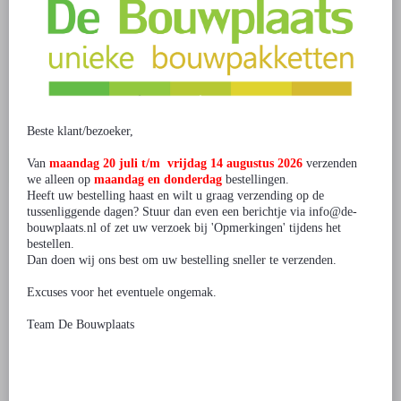
Papiermodel Ara
Papiermodel Ooievaar
€ 4,99
€ 4,99
Beste klant/bezoeker,
Van
maandag 20 juli t/m vrijdag 14 augustus 2026
verzenden
we alleen op
maandag en donderdag
bestellingen.
Heeft uw bestelling haast en wilt u graag verzending op de
tussenliggende dagen? Stuur dan even een berichtje via info@de-
bouwplaats.nl of zet uw verzoek bij 'Opmerkingen' tijdens het
bestellen.
Dan doen wij ons best om uw bestelling sneller te verzenden.
Excuses voor het eventuele ongemak.
Papiermodel Bonte Specht
Papiermodel Duif
€ 4,99
€ 4,99
Team De Bouwplaats