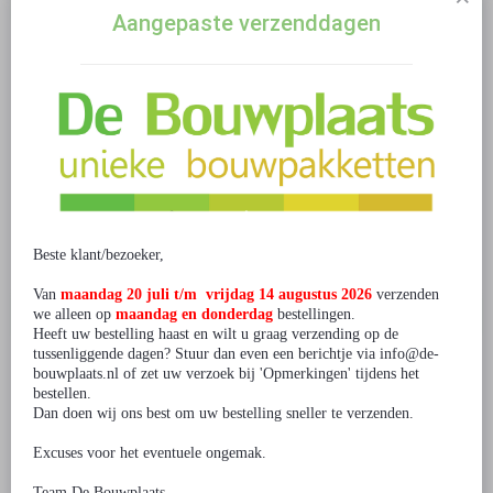
Aangepaste verzenddagen
Papiermodel Paard
Papiermodel Haan
€ 4,99
€ 4,99
Beste klant/bezoeker,
Van
maandag 20 juli t/m vrijdag 14 augustus 2026
verzenden
we alleen op
maandag en donderdag
bestellingen.
Heeft uw bestelling haast en wilt u graag verzending op de
tussenliggende dagen? Stuur dan even een berichtje via info@de-
bouwplaats.nl of zet uw verzoek bij 'Opmerkingen' tijdens het
bestellen.
Dan doen wij ons best om uw bestelling sneller te verzenden.
Excuses voor het eventuele ongemak.
Papiermodel Teckel
Papiermodel Poedel
Team De Bouwplaats