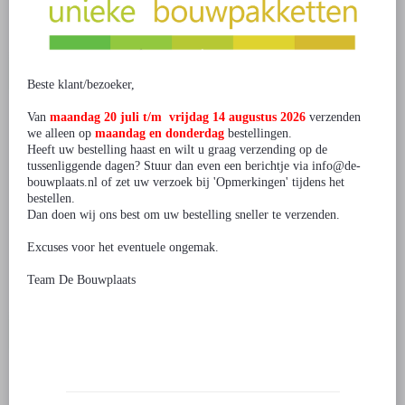
€ 8,99
Beste klant/bezoeker,
Van
maandag 20 juli t/m vrijdag 14 augustus 2026
verzenden
we alleen op
maandag en donderdag
bestellingen.
Heeft uw bestelling haast en wilt u graag verzending op de
tussenliggende dagen? Stuur dan even een berichtje via info@de-
bouwplaats.nl of zet uw verzoek bij 'Opmerkingen' tijdens het
bestellen.
Bouwpakket Apollo Maanlander
Bouwpakket Vleugel- metaal
Dan doen wij ons best om uw bestelling sneller te verzenden.
(LM)- metaal
€ 8,99
€ 8,99
Excuses voor het eventuele ongemak.
Team De Bouwplaats