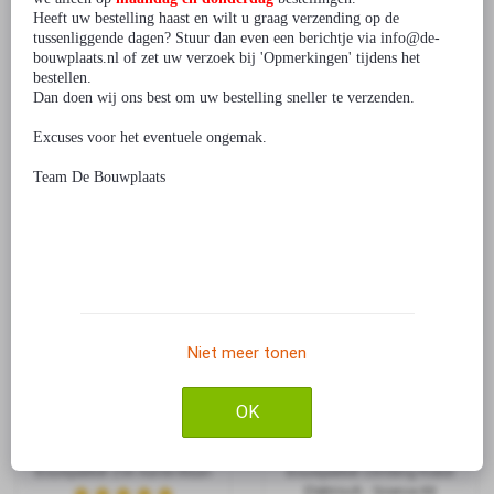
Heeft uw bestelling haast en wilt u graag verzending op de
tussenliggende dagen? Stuur dan even een berichtje via info@de-
bouwplaats.nl of zet uw verzoek bij 'Opmerkingen' tijdens het
bestellen.
Dan doen wij ons best om uw bestelling sneller te verzenden.
Excuses voor het eventuele ongemak.
Bouwpakket Experimenteerset
Bouwpakket Formule 1-
Citroenklok- Science Kit
raceauto- kleur
Team De Bouwplaats
€ 12,99
€ 2,99
Niet meer tonen
OK
Bouwpakket Zon Aarde Maan
Bouwpakket Climbing Robot
Elektrisch - Science Kit