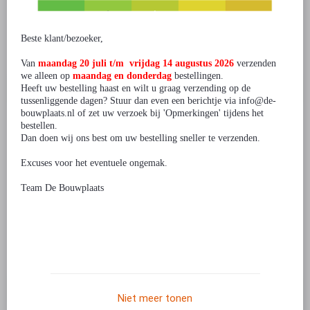
Science Kit
Sterrenlucht- Science Kit
€ 9,99
€ 12,99
Beste klant/bezoeker,
Van
maandag 20 juli t/m vrijdag 14 augustus 2026
verzenden
we alleen op
maandag en donderdag
bestellingen.
Heeft uw bestelling haast en wilt u graag verzending op de
tussenliggende dagen? Stuur dan even een berichtje via info@de-
bouwplaats.nl of zet uw verzoek bij 'Opmerkingen' tijdens het
bestellen.
Dan doen wij ons best om uw bestelling sneller te verzenden.
Excuses voor het eventuele ongemak.
Team De Bouwplaats
Bouwpakket Personenlift-
Bouwpakket Robot
Science Kit
munteneter/spaarpot- Science
Kit
€ 9,99
€ 14,99
Niet meer tonen