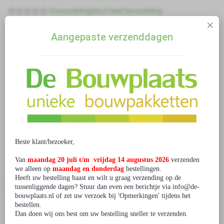
0 beoordeling(en)
/
Geef beoordeling
Aangepaste verzenddagen
Gerelateerde producten
Bouwpakket Traditioneel Huis
Bouwpakket Traditioneel Huis
Pyreneeën- Steen
Galicië- Steen
€ 44,99
€ 44,99
Beste klant/bezoeker,
Van
maandag 20 juli t/m vrijdag 14 augustus 2026
verzenden
we alleen op
maandag en donderdag
bestellingen.
Heeft uw bestelling haast en wilt u graag verzending op de
tussenliggende dagen? Stuur dan even een berichtje via info@de-
bouwplaats.nl of zet uw verzoek bij 'Opmerkingen' tijdens het
bestellen.
Dan doen wij ons best om uw bestelling sneller te verzenden.