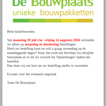
Afmetingen (l x b x h, in cm.): 19,5 x 4,0 x 6,0
Moeilijkheidsgraad: Eenvoudig
Bouwtijd: 2 uur
EAN:
8720849027519
Voeg toe aan verlanglijstje
Beste klant/bezoeker,
Bouwpakket STEAM Mini-
Van
maandag 20 juli t/m vrijdag 14 augustus 2026
verzenden
Ridderkasteel- Steen
we alleen op
maandag en donderdag
bestellingen.
Heeft uw bestelling haast en wilt u graag verzending op de
Merk:
De Bouwplaats
tussenliggende dagen? Stuur dan even een berichtje via info@de-
Model:GXC-A15A
bouwplaats.nl of zet uw verzoek bij 'Opmerkingen' tijdens het
Spaarpunten:3
bestellen.
Dan doen wij ons best om uw bestelling sneller te verzenden.
Beschikbaarheid:36
Excuses voor het eventuele ongemak.
€ 9,99
Team De Bouwplaats
Excl. BTW:€ 8,26
Prijs in spaarpunten:150
Aantal