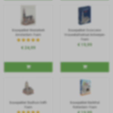
Bouwpakket Westerkerk
Bouwpakket Onze-Lieve-
Amsterdam- Foam
Vrouwekathedraal Antwerpen-
Foam
€ 19,99
€ 24,99
Bouwpakket Stadhuis Delft-
Bouwpakket Markthal
Foam
Rotterdam- Foam
€ 19,99