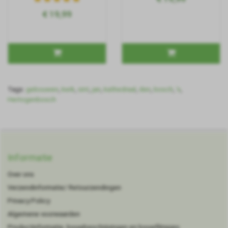
€ 19,99
Tags:
gebouwen
,
kerk
,
sint
,
jan
,
kathedraal
,
den
,
bosch
,
's
,
Hertogenbosch
Informatie
Over ons
Verzendinformatie/ Retourzendingen
Privacy Policy
Algemene voorwaarden
Productinformatie, bouwbeschrijvingen en bouwfilmpjes