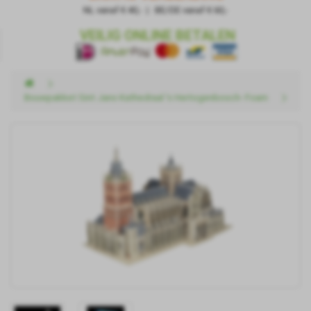
NL vanaf € 40,- | BE/DE vanaf € 60,-
VEILIG ONLINE BETALEN
Bouwpakket Sint Jans Kathedraal 's Hertogenbosch- Foam