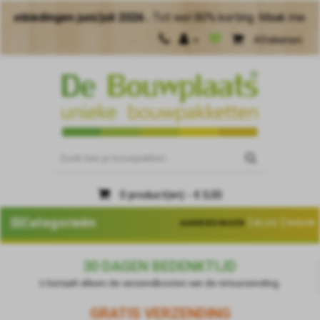
ngen juni/juli 2026 .
Tot wel 80% korting. Maak meer van je 
Afrekenen
0 product(en) - € 0,00
|
|
Categorieën
AANBIEDINGEN
BLOG
NIEUW
30 DAGEN BEDENKTIJD
U betaalt alleen de verzendkosten van de retourzending.
GRATIS VERZENDING