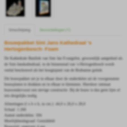
Omschrijving
Beoordelingen (1)
Bouwpakket Sint Jans Kathedraal 's
Hertogenbosch- Foam
De Kathedrale Basiliek van Sint Jan Evangelist, gewoonlijk aangeduid als
de Sint-Janskathedraal, in de binnenstad van 's-Hertogenbosch wordt
veelal beschouwd als het hoogtepunt van de Brabantse gotiek.
Dit bouwpakket zet je in elkaar door de onderdelen uit de voorgestanste
bouwplaten te drukken en in elkaar te klemmen. Hierdoor ontstaat
bouwendervoort een stevige constructie.
Bij de bouw is dus geen lijm of
iets dergelijks nodig.
Afmetingen (l x b x h, in cm.): 44,0 x 26,0 x 28,0
Schaal: 1:260
Aantal onderdelen: 184
Moeilijkheidsgraad: Gemiddeld
Bouwtijd: ongeveer 4 uur