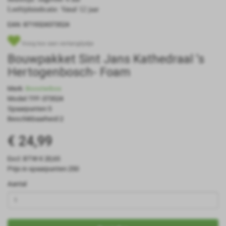
Leeftijdsindicatie: Vanaf 12 jaar
EAN: 8719324373524
Voeg toe aan verlanglijstje
Bouwpakket Sint Jans Kathedraal 's
Hertogenbosch- Foam
Merk:
Boosterbox
Model:TFF-373524
Spaarpunten:5
Beschikbaarheid:2
€ 24,99
Excl. BTW:€ 20,65
Prijs in spaarpunten:250
Aantal