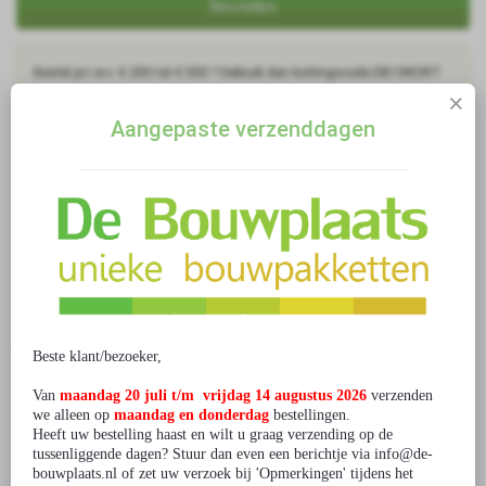
Bestellen
Bestel je t.w.v. € 200 tot € 500 ? Gebruik dan kortingscode DB10KORT
voor 10% korting
Bestel je t.w.v. € 500 tot € 1.000 ? Gebruik dan kortingscode
Aangepaste verzenddagen
DB12.5KORT voor 12.5% korting
Bestel je t.w.v. € 1.000 tot € 2.000 ? Gebruik dan kortingscode
DB15KORT voor 15% korting
Ga je voor meer dan € 2.000 bestellen? Neem dan
contact
met ons op.
1 beoordeling(en)
/
Geef beoordeling
Gerelateerde producten
Beste klant/bezoeker,
Van
maandag 20 juli t/m vrijdag 14 augustus 2026
verzenden
we alleen op
maandag en donderdag
bestellingen.
Heeft uw bestelling haast en wilt u graag verzending op de
tussenliggende dagen? Stuur dan even een berichtje via info@de-
bouwplaats.nl of zet uw verzoek bij 'Opmerkingen' tijdens het
Bouwpakket Rijksmuseum
Bouwpakket Martinikerk