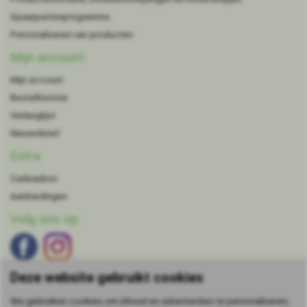
Spaarpuntenprogramma
Personaliseren van producten
Mijn account
Mijn account
Bestelhistorie
Verlanglijst
Nieuwsbrief
Extra
Cadeaubon
Aanbiedingen
Volg ons op
Deze website gebruikt cookies
We gebruiken cookies om inhoud en advertenties te personaliseren,