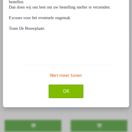
bestellen.
Amsterdam- Foam
Martinitoren Groningen- Foam
Dan doen wij ons best om uw bestelling sneller te verzenden.
€ 19,99
€ 24,99
Excuses voor het eventuele ongemak.
Team De Bouwplaats
Niet meer tonen
Bouwpakket Binnenhof Den
Bouwpakket Sassenpoort
Haag- Foam
Zwolle- Foam
OK
€ 19,99
€ 19,99