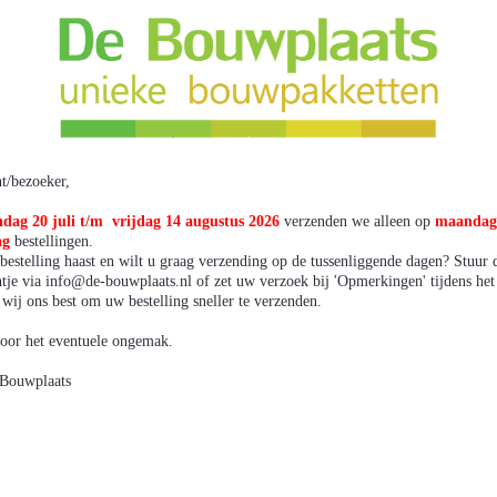
15% korting
Ga je voor meer 
teentjes omheen worden gebouwd
jnen
1 be
nt/bezoeker,
ag 20 juli t/m vrijdag 14 augustus 2026
verzenden we alleen op
maandag
ag
bestellingen.
bestelling haast en wilt u graag verzending op de tussenliggende dagen? Stuur
at je zoekt? Lees dan
hier
de blog over de bouw
htje via info@de-bouwplaats.nl of zet uw verzoek bij 'Opmerkingen' tijdens het 
wij ons best om uw bestelling sneller te verzenden.
oor het eventuele ongemak.
Bouwplaats
Bouwpakket
Bouwpakket El Alamo