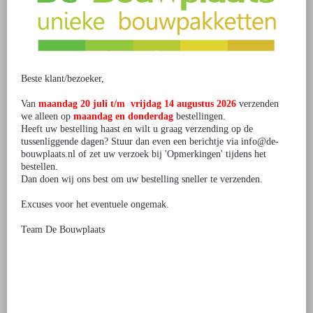
Bouwpakket
Het Muizenhuis-
Poppenhuismeubels
Decoratievellen- Keuken
Woonkamer
€ 6,50
€ 9,99
Beste klant/bezoeker,
€ 2,99
Van
maandag 20 juli t/m vrijdag 14 augustus 2026
verzenden
we alleen op
maandag en donderdag
bestellingen.
Heeft uw bestelling haast en wilt u graag verzending op de
tussenliggende dagen? Stuur dan even een berichtje via info@de-
bouwplaats.nl of zet uw verzoek bij 'Opmerkingen' tijdens het
bestellen.
Dan doen wij ons best om uw bestelling sneller te verzenden.
Excuses voor het eventuele ongemak.
Team De Bouwplaats
Het Muizenhuis- Kunstenaar-
Het Muizenhuis- Meubelkit 3D-