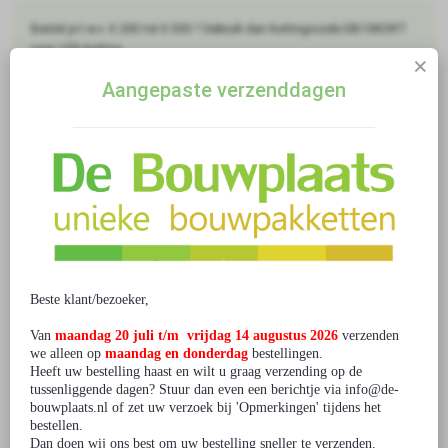
Bestel je t.w.v. € 200 tot € 500 ? Gebruik dan kortingscode DB10KORT
voor 10% korting
Bestel je t.w.v. € 500 tot € 1.000 ? Gebruik dan kortingscode
Aangepaste verzenddagen
DB12.5KORT voor 12.5% korting
Bestel je t.w.v. € 1.000 tot € 2.000 ? Gebruik dan kortingscode
DB15KORT voor 15% korting
Ga je voor meer dan € 2.000 bestellen? Neem dan
contact
met ons op.
2 beoordeling(en)
/
Geef beoordeling
Gerelateerde producten
Beste klant/bezoeker,
Van
maandag 20 juli t/m vrijdag 14 augustus 2026
verzenden
we alleen op
maandag en donderdag
bestellingen.
Heeft uw bestelling haast en wilt u graag verzending op de
tussenliggende dagen? Stuur dan even een berichtje via info@de-
Bouwpakket Crossmotor van
Bouwpakket Houten Fiets- klein
bouwplaats.nl of zet uw verzoek bij 'Opmerkingen' tijdens het
hout
bestellen.
Dan doen wij ons best om uw bestelling sneller te verzenden.