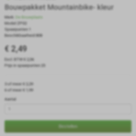
Bouwpakket Mountainbike- kleur
Merk:
De Bouwplaats
Model:ZP02
Spaarpunten:1
Beschikbaarheid:808
€ 2,49
Excl. BTW:€ 2,06
Prijs in spaarpunten:25
3 of meer € 2,29
6 of meer € 1,99
Aantal
Bestellen