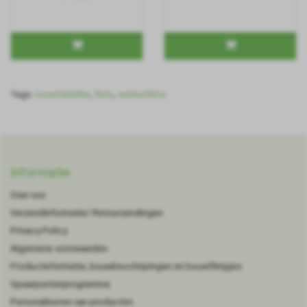
Tags:
mountainbike
,
fiets
,
wielrenfiets
Informatie
Over ons
Verzendinformatie/ Retourzendingen
Privacy Policy
Algemene voorwaarden
Productinformatie, bouwbeschrijvingen en bouwfilmpjes
Spaarpuntenprogramma
Personaliseren van producten