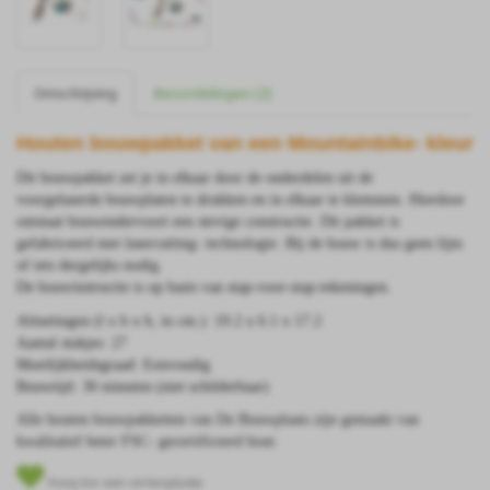
Omschrijving
Beoordelingen (2)
Houten bouwpakket van een Mountainbike- kleur
Dit bouwpakket zet je in elkaar door de onderdelen uit de
voorgelaserde bouwplaten te drukken en in elkaar te klemmen. Hierdoor
ontstaat bouwendervoort een stevige constructie. Dit pakket is
gefabriceerd met lasercutting- technologie. Bij de bouw is dus geen lijm
of iets dergelijks nodig.
De bouwinstructie is op basis van stap-voor-stap-tekeningen.
Afmetingen (l x b x h, in cm.):
19.2 x 6.1 x 17.2
Aantal stukjes: 27
Moeilijkheidsgraad: Eenvoudig
Bouwtijd: 30 minuten (niet schilderbaar)
Alle houten bouwpakketten van De Bouwplaats zijn gemaakt van
kwalitatief beter FSC- gecertificeerd hout.
Voeg toe aan verlanglijstje