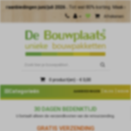
dingen juni/juli 2026 .
Tot wel 80% korting. Maak meer van j
Afrekenen
0 product(en) - € 0,00
|
|
Categorieën
AANBIEDINGEN
BLOG
NIEUW
30 DAGEN BEDENKTIJD
U betaalt alleen de verzendkosten van de retourzending.
GRATIS VERZENDING