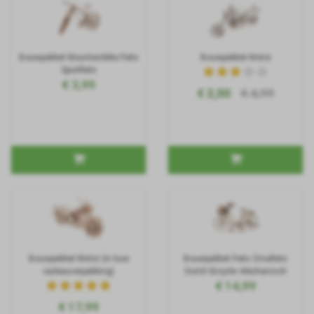
Bouwpakket Mountainbike Fiets
Bouwpakket Motor
Sportfiets
€ 3,99
€ 2,50
€ 4,99
Bouwpakket Motor (in luxe
Bouwpakket Fiets Omafiets
cadeauverpakking)
Dutch Bicycle- Mechanisch
€ 14,99
€ 17,99