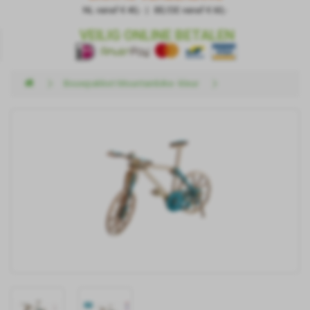
NL vanaf € 40,- | BE/DE vanaf € 60,-
VEILIG ONLINE BETALEN
Bouwpakket Mountainbike- kleur