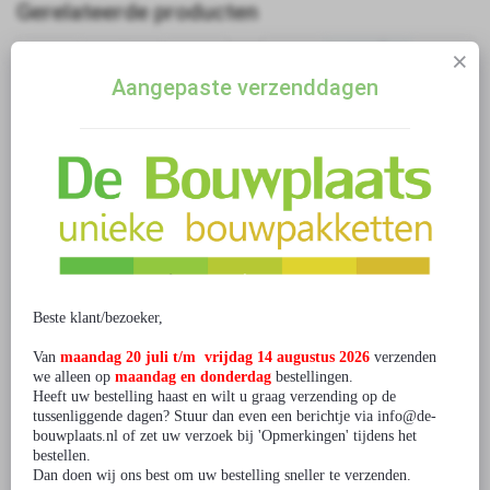
Gerelateerde producten
Aangepaste verzenddagen
Bouwpakket Saint Paul's
Bouwpakket Klokkentoren van
Cathedral (Londen)- metaal
Ivan de Grote (Moskou)- metaal
€ 11,99
€ 8,99
Beste klant/bezoeker,
Van
maandag 20 juli t/m vrijdag 14 augustus 2026
verzenden
we alleen op
maandag en donderdag
bestellingen.
Heeft uw bestelling haast en wilt u graag verzending op de
tussenliggende dagen? Stuur dan even een berichtje via info@de-
bouwplaats.nl of zet uw verzoek bij 'Opmerkingen' tijdens het
bestellen.
Bouwpakket Notre
Bouwpakket Pantheon (Rome)-
Dan doen wij ons best om uw bestelling sneller te verzenden.
Dame(Parijs)- metaal
metaal