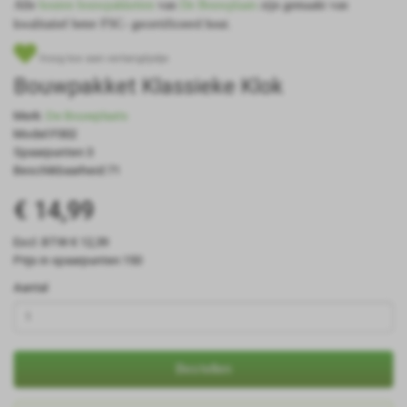
Alle
houten bouwpakketten
van
De Bouwplaats
zijn gemaakt van
kwalitatief beter FSC- gecertificeerd hout.
Voeg toe aan verlanglijstje
Bouwpakket Klassieke Klok
Merk:
De Bouwplaats
Model:F002
Spaarpunten:3
Beschikbaarheid:71
€ 14,99
Excl. BTW:€ 12,39
Prijs in spaarpunten:150
Aantal
Bestellen