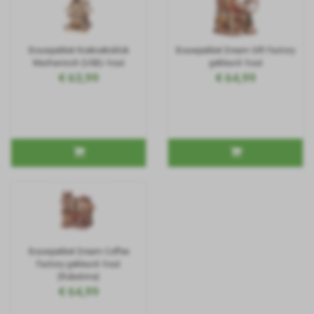
Bouwpakket Koekoeksklok
Bouwpakket Dream Gift Factory
Mechanisch (USB)- hout
gekleurd- hout
€ 63,99
€ 64,99
Bouwpakket Dream Coffee
Factory gekleurd- hout
(Robotime)
€ 64,99