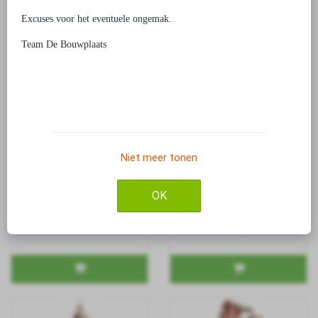
€ 14,99
Excuses voor het eventuele ongemak.
Team De Bouwplaats
Niet meer tonen
Bouwpakket Engine Clock-
Bouwpakket Koekoeksklok
Mechanisch
Mechanisch (USB) gekleurd-
€ 59,99
hout
OK
€ 64,99