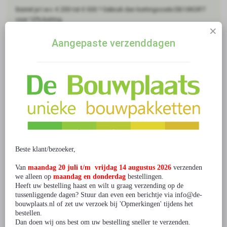
Bestel je t.w.v. € 200 tot € 500 ? Gebruik dan kortingscode DB10KORT
voor 10% korting
Bestel je t.w.v. € 500 tot € 1.000 ? Gebruik dan kortingscode
DB12.5KORT voor 12.5% korting
Aangepaste verzenddagen
Bestel je t.w.v. € 1.000 tot € 2.000 ? Gebruik dan kortingscode
DB15KORT voor 15% korting
Ga je voor meer dan € 2.000 bestellen? Neem dan
contact
met ons op.
0 beoordeling(en)
/
Geef beoordeling
Gerelateerde producten
Beste klant/bezoeker,
Van
maandag 20 juli t/m vrijdag 14 augustus 2026
verzenden
we alleen op
maandag en donderdag
bestellingen.
Heeft uw bestelling haast en wilt u graag verzending op de
tussenliggende dagen? Stuur dan even een berichtje via info@de-
Bouwpakket Ouderwetse Klok
Bouwpakket Wekker- Alarmklok
bouwplaats.nl of zet uw verzoek bij 'Opmerkingen' tijdens het
met Klepel-slingeruurwerk
€ 14,99
bestellen.
Dan doen wij ons best om uw bestelling sneller te verzenden.