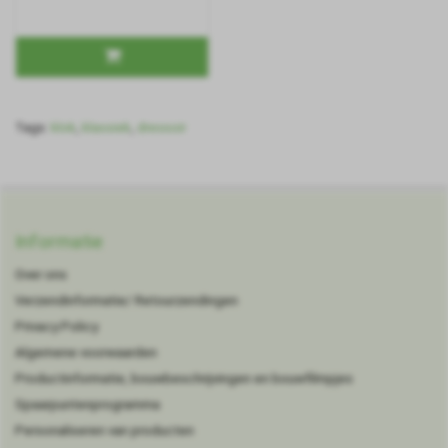
Tags:
klok
,
klassiek
,
dressoir
Informatie
Over ons
Verzendinformatie/ Retourzendingen
Privacy Policy
Algemene voorwaarden
Productinformatie, bouwbeschrijvingen en bouwfilmpjes
Spaarpuntenprogramma
Personaliseren van producten