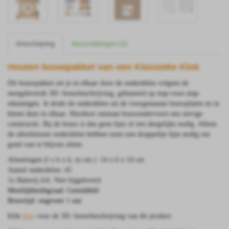
Omschrijving
Beoordelingen (0)
Houten bouwpakket van een Klassieke Klok
Dit bouwpakket zet je in elkaar door de onderdelen volgens de
meegeleverde 3D- bouwbeschrijving, gebaseerd op stap-voor-stap-
tekeningen. Je drukt de onderdelen uit de voorgestanste bouwplaten en in
klemt deze in elkaar. Hierdoor ontstaat bouwendervoort een stevige
constructie. Bij de bouw is dus geen lijm of iets dergelijks nodig. Alleen
de allerkleinste onderdelen hebben soms een druppeltje lijm nodig om
goed vast te blijven zitten.
Afmetingen (l x b x h, in cm.): 14 x 6 x 14 cm
Aantal onderdelen: 45
1x Batterij AA: Niet bijgeleverd
Moeilijkheidsgraad: Gemiddeld
Bouwtijd: ongeveer 1 uur
Klik
hier
voor de 3D- bouwbeschrijving van dit product