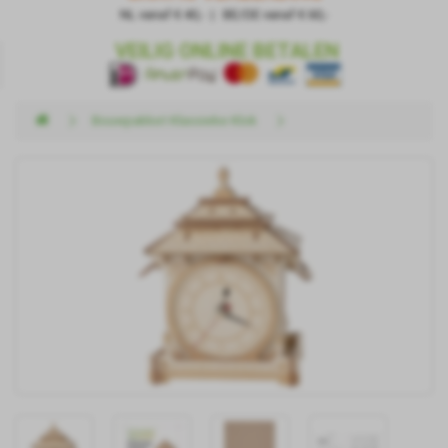
NL vanaf € 40,- | BE/DE vanaf € 60,-
VEILIG ONLINE BETALEN
Bouwpakket Klassieke Klok