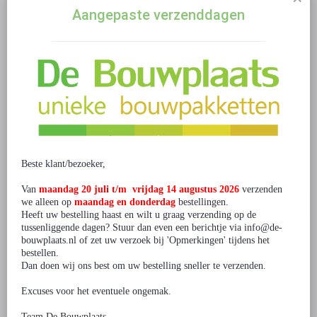
Aangepaste verzenddagen
Bouwpakket Knikkerbaan
Bouwpakket Pennenhouder
Spiraal Hybride op Zonne-
Kapitein- Mechanisch
energie en batterij- hout
€ 14,99
€ 21,99
Beste klant/bezoeker,
Van
maandag 20 juli t/m vrijdag 14 augustus 2026
verzenden
we alleen op
maandag en donderdag
bestellingen.
Heeft uw bestelling haast en wilt u graag verzending op de
tussenliggende dagen? Stuur dan even een berichtje via info@de-
bouwplaats.nl of zet uw verzoek bij 'Opmerkingen' tijdens het
bestellen.
Dan doen wij ons best om uw bestelling sneller te verzenden.
Excuses voor het eventuele ongemak.
Bouwpakket Knikkerbaan
Bouwpakket Knikkerbaan De
Rollercoaster Hybride op Zonne-
Traploper op zonne-energie en
Team De Bouwplaats