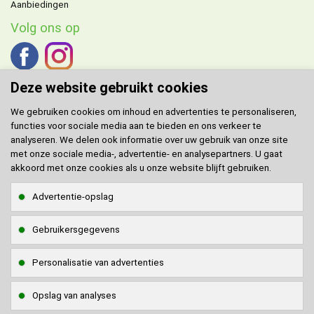
Aanbiedingen
Volg ons op
Deze website gebruikt cookies
We gebruiken cookies om inhoud en advertenties te personaliseren,
functies voor sociale media aan te bieden en ons verkeer te
DOMENECH
agent voor de Benelux.
analyseren. We delen ook informatie over uw gebruik van onze site
met onze sociale media-, advertentie- en analysepartners. U gaat
Klantenservice
akkoord met onze cookies als u onze website blijft gebruiken.
Contact
Advertentie-opslag
Sitemap
Gebruikersgegevens
Klantenservice via
WhatsApp
WhatsApp naar
0642908117
Personalisatie van advertenties
Veilig online betalen
Opslag van analyses