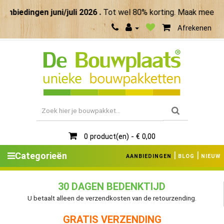
edingen juni/juli 2026 .
Tot wel 80% korting. Maak meer van
Afrekenen
0 product(en) - € 0,00
|
|
Categorieën
AANBIEDINGEN
BLOG
NIEUW
30 DAGEN BEDENKTIJD
U betaalt alleen de verzendkosten van de retourzending.
GRATIS VERZENDING