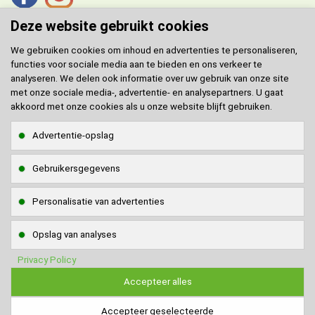
Deze website gebruikt cookies
We gebruiken cookies om inhoud en advertenties te personaliseren,
functies voor sociale media aan te bieden en ons verkeer te
DOMENECH
agent voor de Benelux.
analyseren. We delen ook informatie over uw gebruik van onze site
met onze sociale media-, advertentie- en analysepartners. U gaat
Klantenservice
akkoord met onze cookies als u onze website blijft gebruiken.
Contact
Advertentie-opslag
Sitemap
Gebruikersgegevens
Klantenservice via
WhatsApp
WhatsApp naar
0642908117
Personalisatie van advertenties
Veilig online betalen
Opslag van analyses
Privacy Policy
Accepteer alles
Accepteer geselecteerde