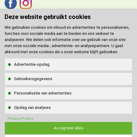
Deze website gebruikt cookies
We gebruiken cookies om inhoud en advertenties te personaliseren,
functies voor sociale media aan te bieden en ons verkeer te
DOMENECH
agent voor de Benelux.
analyseren. We delen ook informatie over uw gebruik van onze site
met onze sociale media-, advertentie- en analysepartners. U gaat
Klantenservice
akkoord met onze cookies als u onze website blijft gebruiken.
Contact
Advertentie-opslag
Sitemap
Gebruikersgegevens
Klantenservice via
WhatsApp
WhatsApp naar
0642908117
Personalisatie van advertenties
Veilig online betalen
Opslag van analyses
Privacy Policy
Accepteer alles