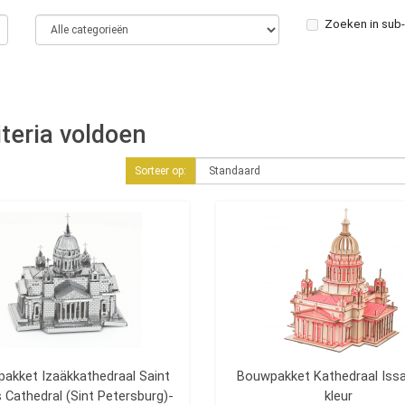
Zoeken in sub
teria voldoen
Sorteer op:
akket Izaäkkathedraal Saint
Bouwpakket Kathedraal Issa
s Cathedral (Sint Petersburg)-
kleur