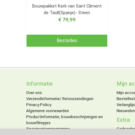
Bouwpakket Kerk van Sant Climent
de Taüll(Spanje)- Steen
€ 79,99
Bestellen
Informatie
Mijn a
Over ons
Mijn acco
Verzendinformatie/ Retourzendingen
Bestelhist
Privacy Policy
Verlanglijs
Algemene voorwaarden
Nieuwsbri
Productinformatie, bouwbeschrijvingen en
Extra
bouwfilmpjes
Spaarpuntenprogramma
Cadeaub
Personaliseren van producten
Aanbiedi