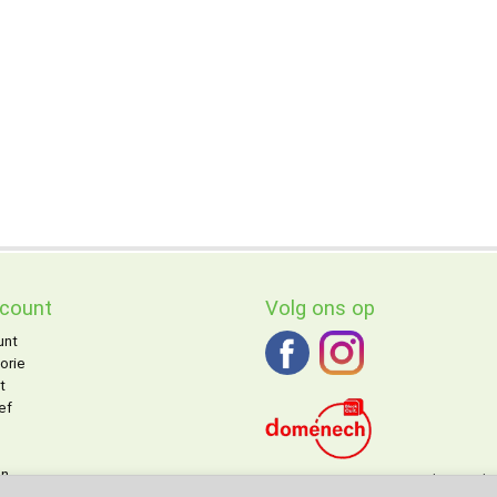
ccount
Volg ons op
unt
orie
t
ef
on
DOMENECH
agent voor de Benelu
ngen