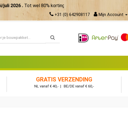
026 .
Tot wel 80% korting. Maak meer van je zomer!
Bekijk de a
+31 (0) 642908117
Mijn Account
GRATIS VERZENDING
NL vanaf € 40,- | BE/DE vanaf € 60,-