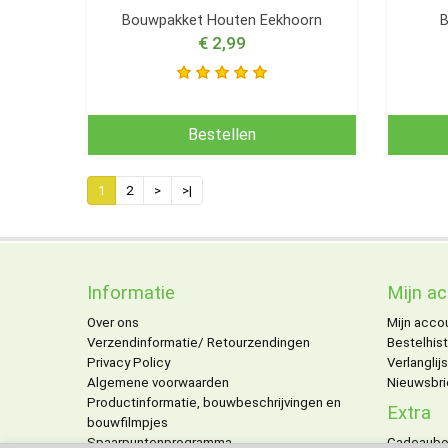
Bouwpakket Houten Eekhoorn
B
€ 2,99
Bestellen
1
2
>
>|
Informatie
Mijn a
Over ons
Mijn acco
Verzendinformatie/ Retourzendingen
Bestelhist
Privacy Policy
Verlanglijs
Algemene voorwaarden
Nieuwsbri
Productinformatie, bouwbeschrijvingen en
Extra
bouwfilmpjes
Spaarpuntenprogramma
Cadeaub