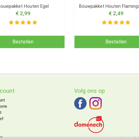
ouwpakket Houten Egel
Bouwpakket Houten Flamingo
€ 2,99
€ 2,49
Bestellen
Bestellen
ccount
Volg ons op
unt
orie
t
ef
on
DOMENECH
agent voor de Benelu