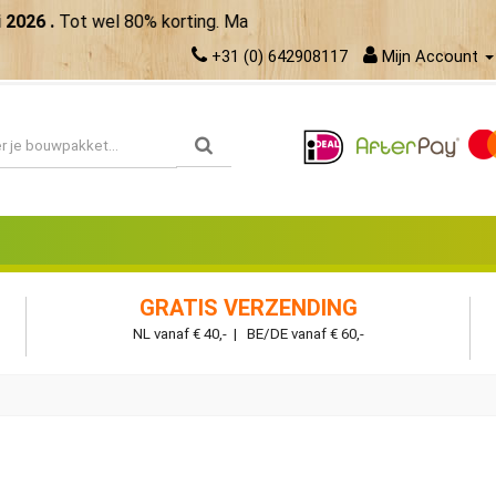
.
Tot wel 80% korting. Maak meer van je zomer!
Bekijk de aanbi
+31 (0) 642908117
Mijn Account
GRATIS VERZENDING
NL vanaf € 40,- | BE/DE vanaf € 60,-