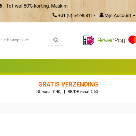
wel 80% korting. Maak meer van je zomer!
Bekijk de aanbiedin
+31 (0) 642908117
Mijn Account
GRATIS VERZENDING
NL vanaf € 40,- | BE/DE vanaf € 60,-