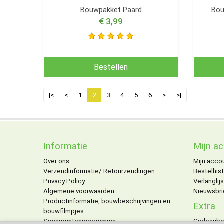
Bouwpakket Paard
Bou
€ 3,99
Bestellen
|<
<
1
2
3
4
5
6
>
>|
Informatie
Mijn a
Over ons
Mijn acco
Verzendinformatie/ Retourzendingen
Bestelhist
Privacy Policy
Verlanglijs
Algemene voorwaarden
Nieuwsbri
Productinformatie, bouwbeschrijvingen en
Extra
bouwfilmpjes
Spaarpuntenprogramma
Cadeaub