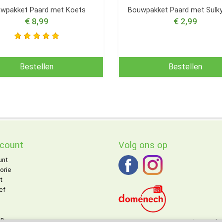
wpakket Paard met Koets
Bouwpakket Paard met Sulky
€ 8,99
€ 2,99
Bestellen
Bestellen
ccount
Volg ons op
unt
orie
t
ef
on
DOMENECH
agent voor de Benelu