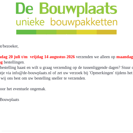
12.5% korting
angrijkste kenmerken van de planeet.
Bestel je t.w.v.
 die kan worden geopend door een verborgen
15% korting
Ga je voor meer 
0 be
nt/bezoeker,
ag 20 juli t/m vrijdag 14 augustus 2026
verzenden we alleen op
maandag
ag
bestellingen.
bestelling haast en wilt u graag verzending op de tussenliggende dagen? Stuur
htje via info@de-bouwplaats.nl of zet uw verzoek bij 'Opmerkingen' tijdens het 
wij ons best om uw bestelling sneller te verzenden.
oor het eventuele ongemak.
Bouwplaats