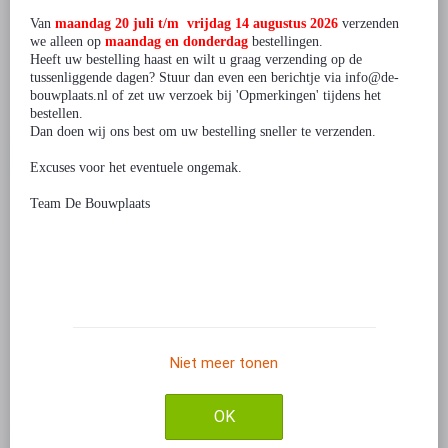
Bouwpakket SUV Terreinwagen-
Bouwpakket Cabriolet- kleur
Van
maandag 20 juli t/m vrijdag 14 augustus 2026
verzenden
Mechanisch
we alleen op
maandag en donderdag
bestellingen.
€ 4,99
Heeft uw bestelling haast en wilt u graag verzending op de
€ 19,99
tussenliggende dagen? Stuur dan even een berichtje via info@de-
bouwplaats.nl of zet uw verzoek bij 'Opmerkingen' tijdens het
bestellen.
Dan doen wij ons best om uw bestelling sneller te verzenden.
Excuses voor het eventuele ongemak.
Team De Bouwplaats
Bouwpakket Houthakkers Pick-
Bouwpakket Knikkerbaan
up- Mechanisch
"Tiered Hoist"- Mechanisch
€ 69,99
Niet meer tonen
€ 59,99
OK