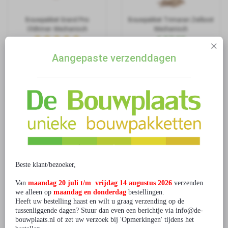
Bouwpakket Grand Prix
Bouwpakket Trimaran Zeilboot
Oldtimer- Mechanisch
Mechanisch
€ 57,99
€ 57,99
Aangepaste verzenddagen
Beste klant/bezoeker,
Bouwpakket Mini Helikopter
Bouwpakket Zwerkbal
hout- Mechanisch (Ugears)
Flipperkast Pinball Harry Potter-
Van
maandag 20 juli t/m vrijdag 14 augustus 2026
verzenden
€ 22,99
Mechanisch
we alleen op
maandag en donderdag
bestellingen.
€ 89,99
Heeft uw bestelling haast en wilt u graag verzending op de
tussenliggende dagen? Stuur dan even een berichtje via info@de-
bouwplaats.nl of zet uw verzoek bij 'Opmerkingen' tijdens het