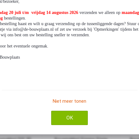
nt/bezoeker,
ag 20 juli t/m vrijdag 14 augustus 2026
verzenden we alleen op
maandag
ag
bestellingen.
bestelling haast en wilt u graag verzending op de tussenliggende dagen? Stuur
htje via info@de-bouwplaats.nl of zet uw verzoek bij 'Opmerkingen' tijdens het 
akket Colosseum
Bouwpakket DIY 3D
Bou
wij ons best om uw bestelling sneller te verzenden.
ome) van hout
Theater Colosseum-
Thea
€ 29,99
Rome
oor het eventuele ongemak.
€ 6,99
Bouwplaats
Bestellen
Bestellen
Niet meer tonen
OK