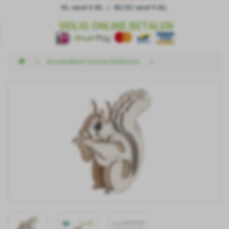
NL vanaf € 40,- | BE/DE vanaf € 60,-
VEILIG ONLINE BETALEN
Bouwpakket Houten Eekhoorn