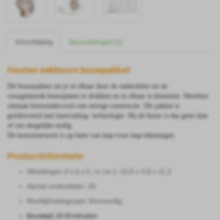
Omschrijving
Beoordelingen (2)
Houten eekhoorn bouwpakket
Dit bouwpakket zet je in elkaar door de onderdelen uit de
voorgelaserde bouwplaten te drukken en in elkaar te klemmen. Hierdoor
ontstaat bouwendervoort een stevige constructie. Dit pakket is
gefabriceerd met lasercutting- technologie.
Bij de bouw is dus geen lijm
of iets dergelijks nodig.
De bouwinstructie is op basis van stap-voor-stap-tekeningen.
Productinformatie
Afmetingen (l x b x h, in cm.): 10,5 x 4,8 x 11,2
Aantal onderdelen: 20
Moeilijkheidsgraad: Eenvoudig
Bouwtijd: 20-30 minuten