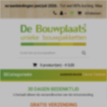
edingen juni/juli 2026 .
Tot wel 80% korting. Maak meer van
Afrekenen
0 product(en) - € 0,00
|
|
Categorieën
AANBIEDINGEN
BLOG
NIEUW
30 DAGEN BEDENKTIJD
U betaalt alleen de verzendkosten van de retourzending.
GRATIS VERZENDING