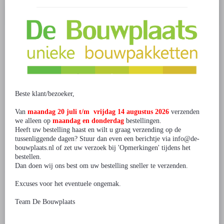
Bestellen
Bestel je t.w.v. € 200 tot € 500 ? Gebruik dan kortingscode DB10KORT
voor 10% korting
Bestel je t.w.v. € 500 tot € 1.000 ? Gebruik dan kortingscode
DB12.5KORT voor 12.5% korting
Bestel je t.w.v. € 1.000 tot € 2.000 ? Gebruik dan kortingscode
Beste klant/bezoeker,
DB15KORT voor 15% korting
Ga je voor meer dan € 2.000 bestellen? Neem dan
contact
met ons op.
Van
maandag 20 juli t/m vrijdag 14 augustus 2026
verzenden
we alleen op
maandag en donderdag
bestellingen.
Heeft uw bestelling haast en wilt u graag verzending op de
2 beoordeling(en)
/
Geef beoordeling
tussenliggende dagen? Stuur dan even een berichtje via info@de-
bouwplaats.nl of zet uw verzoek bij 'Opmerkingen' tijdens het
bestellen.
Dan doen wij ons best om uw bestelling sneller te verzenden.
Gerelateerde producten
Excuses voor het eventuele ongemak.
Team De Bouwplaats