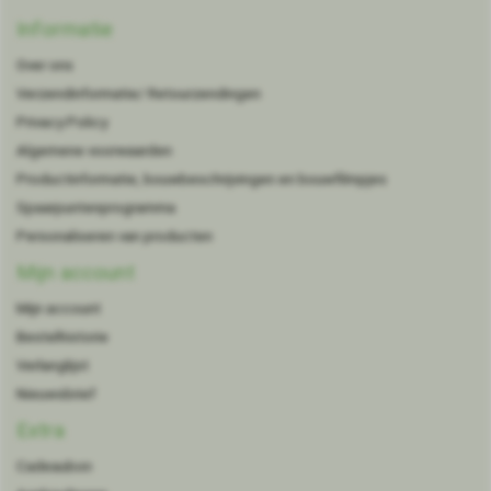
Informatie
Over ons
Verzendinformatie/ Retourzendingen
Privacy Policy
Algemene voorwaarden
Productinformatie, bouwbeschrijvingen en bouwfilmpjes
Spaarpuntenprogramma
Personaliseren van producten
Mijn account
Mijn account
Bestelhistorie
Verlanglijst
Nieuwsbrief
Extra
Cadeaubon