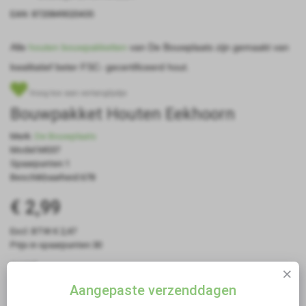
EAN: 8720849020435
Alle
houten bouwpakketten
van De Bouwplaats zijn gemaakt van
kwalitatief beter FSC- gecertificeerd hout.
Voeg toe aan verlanglijstje
Bouwpakket Houten Eekhoorn
Merk:
De Bouwplaats
Model:M037
Spaarpunten:1
Beschikbaarheid:678
€ 2,99
Excl. BTW:€ 2,47
Prijs in spaarpunten:30
Aantal
Aangepaste verzenddagen