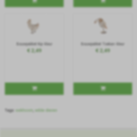
Bouwpakket Kip- kleur
Bouwpakket Toekan- kleur
€ 2,49
€ 2,49
Tags:
eekhoorn
,
wilde dieren