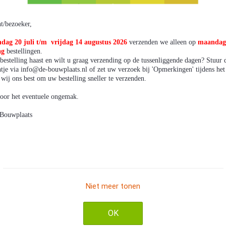
12.5% korting
Bestel je t.w.v.
15% korting
nt/bezoeker,
Ga je voor meer 
del te monteren:
ag 20 juli t/m vrijdag 14 augustus 2026
verzenden we alleen op
maandag
ag
bestellingen.
0 be
bestelling haast en wilt u graag verzending op de tussenliggende dagen? Stuur
htje via info@de-bouwplaats.nl of zet uw verzoek bij 'Opmerkingen' tijdens het 
teentjes omheen worden gebouwd
wij ons best om uw bestelling sneller te verzenden.
oor het eventuele ongemak.
Bouwplaats
en)
Niet meer tonen
OK