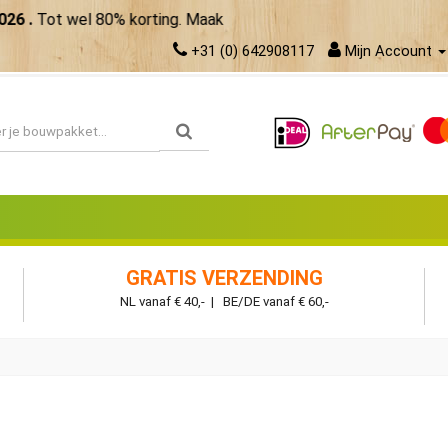
.
Tot wel 80% korting. Maak meer van je zomer!
Bekijk de aanb
+31 (0) 642908117
Mijn Account
GRATIS VERZENDING
NL vanaf € 40,- | BE/DE vanaf € 60,-