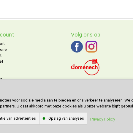
ccount
Volg ons op
unt
orie
t
ef
on
DOMENECH
agent voor de Benelu
ngen
ncties voor sociale media aan te bieden en ons verkeer te analyseren. We 
partners. U gaat akkoord met onze cookies als u onze website blijft gebrui
tie van advertenties
Opslag van analyses
Privacy Policy
 - Unieke bouwpakketten © 2021