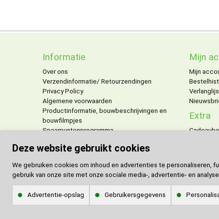
Informatie
Mijn a
Over ons
Mijn acco
Verzendinformatie/ Retourzendingen
Bestelhist
Privacy Policy
Verlanglijs
Algemene voorwaarden
Nieuwsbri
Productinformatie, bouwbeschrijvingen en
Extra
bouwfilmpjes
Spaarpuntenprogramma
Cadeaub
Personaliseren van producten
Aanbiedi
Deze website gebruikt cookies
We gebruiken cookies om inhoud en advertenties te personaliseren, fu
gebruik van onze site met onze sociale media-, advertentie- en analyse
Advertentie-opslag
Gebruikersgegevens
Personalisa
Ontwerp en realisatie
I-match webconcepts
| De Bouwplaats