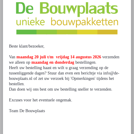
Brandweerwagen
hout
€ 4,99
€ 7,99
Beste klant/bezoeker,
Van
maandag 20 juli t/m vrijdag 14 augustus 2026
verzenden
we alleen op
maandag en donderdag
bestellingen.
Heeft uw bestelling haast en wilt u graag verzending op de
tussenliggende dagen? Stuur dan even een berichtje via info@de-
bouwplaats.nl of zet uw verzoek bij 'Opmerkingen' tijdens het
Bouwpakket Vorkheftruck van
Bouwpakket Bulldozer
bestellen.
hout
Dan doen wij ons best om uw bestelling sneller te verzenden.
€ 4,99
Excuses voor het eventuele ongemak.
€ 4,99
Team De Bouwplaats