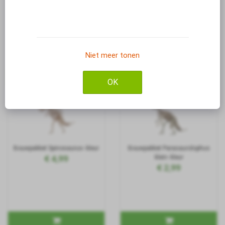
Bouwpakket Brachiosaurus
Bouwpakket Brontosaurus-
€ 4,99
klein- kleur
€ 2,99
Niet meer tonen
OK
Bouwpakket Spinosaurus- kleur
Bouwpakket Parasaurolophus
€ 4,99
klein- kleur
€ 2,99