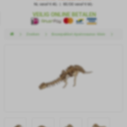
NL vanaf € 40,- | BE/DE vanaf € 60,-
VEILIG ONLINE BETALEN
Zoeken
Bouwpakket Apatosaurus- klein