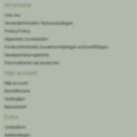
Informatie
Over ons
Verzendinformatie/ Retourzendingen
Privacy Policy
Algemene voorwaarden
Productinformatie, bouwbeschrijvingen en bouwfilmpjes
Spaarpuntenprogramma
Personaliseren van producten
Mijn account
Mijn account
Bestelhistorie
Verlanglijst
Nieuwsbrief
Extra
Cadeaubon
Aanbiedingen