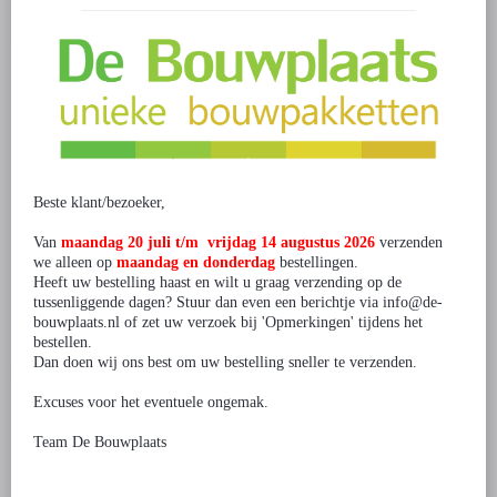
Bestellen
Bestel je t.w.v. € 200 tot € 500 ? Gebruik dan kortingscode DB10KORT
voor 10% korting
Bestel je t.w.v. € 500 tot € 1.000 ? Gebruik dan kortingscode
DB12.5KORT voor 12.5% korting
Bestel je t.w.v. € 1.000 tot € 2.000 ? Gebruik dan kortingscode
DB15KORT voor 15% korting
Beste klant/bezoeker,
Ga je voor meer dan € 2.000 bestellen? Neem dan
contact
met ons op.
Van
maandag 20 juli t/m vrijdag 14 augustus 2026
verzenden
we alleen op
maandag en donderdag
bestellingen.
1 beoordeling(en)
/
Geef beoordeling
Heeft uw bestelling haast en wilt u graag verzending op de
tussenliggende dagen? Stuur dan even een berichtje via info@de-
bouwplaats.nl of zet uw verzoek bij 'Opmerkingen' tijdens het
bestellen.
Dan doen wij ons best om uw bestelling sneller te verzenden.
Gerelateerde producten
Excuses voor het eventuele ongemak.
Team De Bouwplaats