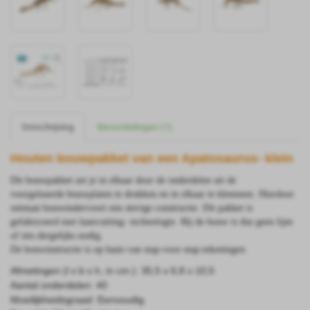
Omschrijving
Beoordelingen (1)
Houten bouwpakket van een Apatosaurus- klein
Dit bouwpakket zet je in elkaar door de onderdelen uit de
voorgelaserde bouwplaten te drukken en in elkaar te klemmen. Hierdoor
ontstaat bouwendervoort een stevige constructie. Dit pakket is
gefabriceerd met lasercutting- technologie.
Bij de bouw is dus geen lijm
of iets dergelijks nodig.
De bouwinstructie is op basis van stap-voor-stap-tekeningen.
Afmetingen (l x b x h, in cm.): 35,5 x 6,8 x 10,5
Aantal onderdelen: 40
Moeilijkheidsgraad: Eenvoudig