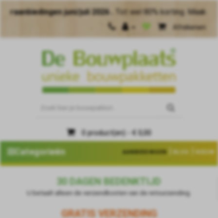
edingen juni/juli 2026 .
Tot wel 80% korting. Maak meer van 
Afrekenen
0 product(en) - € 0,00
|
|
Categorieën
AANBIEDINGEN
BLOG
NIEUW
30 DAGEN BEDENKTIJD
U betaalt alleen de verzendkosten van de retourzending.
GRATIS VERZENDING