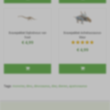
Bouwpakket Diplodocus van
Bouwpakket Achelousaurus-
hout
kleur
€ 4,99
€ 4,99
Tags:
monster
,
dino
,
dinosaurus
,
dier
,
dieren
,
apatosaurus