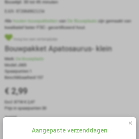
Bouwtijd: 30 tot 45 minuten
EAN: 8720849021234
Alle
houten bouwpakketten
van
De Bouwplaats
zijn gemaakt van
kwalitatief beter FSC- gecertificeerd hout.
Voeg toe aan verlanglijstje
Bouwpakket Apatosaurus- klein
Merk:
De Bouwplaats
Model:J005
Spaarpunten:1
Beschikbaarheid:157
€ 2,99
Excl. BTW:€ 2,47
Prijs in spaarpunten:30
Aantal
Aangepaste verzenddagen