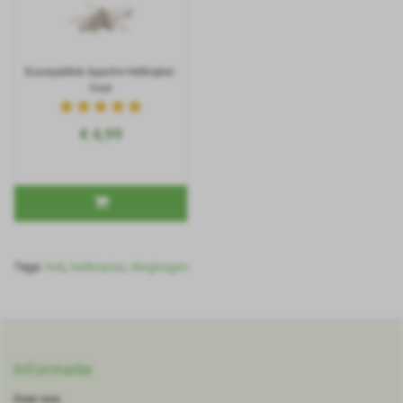
Bouwpakket Apache Helikopter-
hout
€ 4,99
Tags:
heli
,
helikopter
,
vliegtuigen
Informatie
Over ons