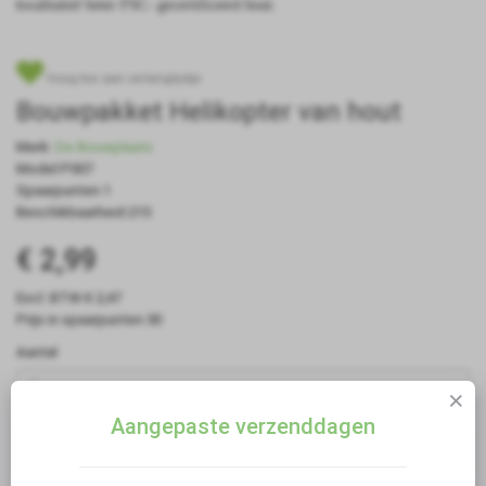
kwalitatief beter FSC- gecertificeerd hout.
Voeg toe aan verlanglijstje
Bouwpakket Helikopter van hout
Merk:
De Bouwplaats
Model:P007
Spaarpunten:1
Beschikbaarheid:215
€ 2,99
Excl. BTW:€ 2,47
Prijs in spaarpunten:30
Aantal
Aangepaste verzenddagen
Bestellen