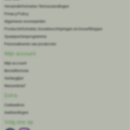
Verzendinformatie/ Retourzendingen
Privacy Policy
Algemene voorwaarden
Productinformatie, bouwbeschrijvingen en bouwfilmpjes
Spaarpuntenprogramma
Personaliseren van producten
Mijn account
Mijn account
Bestelhistorie
Verlanglijst
Nieuwsbrief
Extra
Cadeaubon
Aanbiedingen
Volg ons op