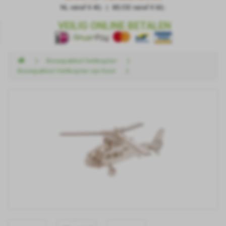
NL vanaf € 40,- | BE/DE vanaf € 60,-
VEILIG ONLINE BETALEN
Bouwpakket helikopter
Bouwpakket Helikopter van hout