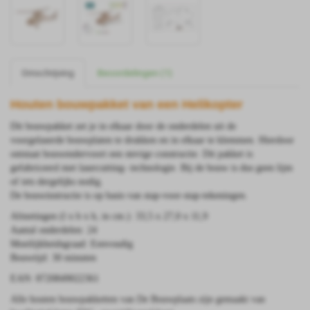
Omschrijving
Beoordelingen (1)
Houten bouwpakket van een Helikopter
Dit bouwpakket zet je in elkaar door de onderdelen uit de
voorgelaserde bouwplaten te drukken en in elkaar te klemmen. Hierdoor
ontstaat bouwendervoort een stevige constructie. Dit pakket is
gefabriceerd met lasercutting- technologie.
Bij de bouw is dus geen lijm
of iets dergelijks nodig.
De bouwinstructie is op basis van stap-voor-stap-tekeningen.
Afmetingen (l x b x h, in cm.): 33,5 x 27,0 x 11,9
Aantal onderdelen: 24
Moeilijkheidsgraad: Eenvoudig
Bouwtijd: 30 minuten
EAN:
8720849022361
Alle houten bouwpakketten van De Bouwplaats zijn gemaakt van