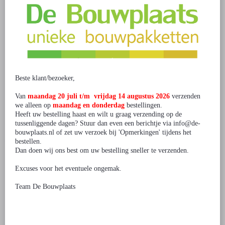
Bestel je t.w.v. € 200 tot € 500 ? Gebruik dan kortingscode DB10KORT
voor 10% korting
Bestel je t.w.v. € 500 tot € 1.000 ? Gebruik dan kortingscode
DB12.5KORT voor 12.5% korting
Bestel je t.w.v. € 1.000 tot € 2.000 ? Gebruik dan kortingscode
DB15KORT voor 15% korting
Ga je voor meer dan € 2.000 bestellen? Neem dan
contact
met ons op.
Beste klant/bezoeker,
Van
maandag 20 juli t/m vrijdag 14 augustus 2026
verzenden
1 beoordeling(en)
/
Geef beoordeling
we alleen op
maandag en donderdag
bestellingen.
Heeft uw bestelling haast en wilt u graag verzending op de
tussenliggende dagen? Stuur dan even een berichtje via info@de-
bouwplaats.nl of zet uw verzoek bij 'Opmerkingen' tijdens het
Gerelateerde producten
bestellen.
Dan doen wij ons best om uw bestelling sneller te verzenden.
Excuses voor het eventuele ongemak.
Team De Bouwplaats
Bouwpakket Helikopter- klein
Bouwpakket Chinook
Helikopter- metaal