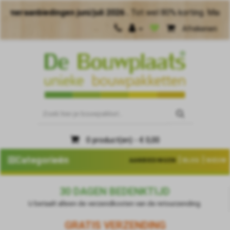
biedingen juni/juli 2026 .
Tot wel 80% korting. Maak meer va
Afrekenen
0 product(en) - € 0,00
|
|
Categorieën
AANBIEDINGEN
BLOG
NIEUW
30 DAGEN BEDENKTIJD
U betaalt alleen de verzendkosten van de retourzending.
GRATIS VERZENDING