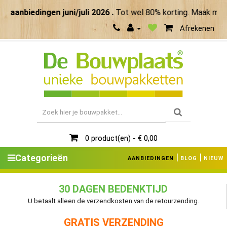
biedingen juni/juli 2026 .
Tot wel 80% korting. Maak meer v
Afrekenen
0 product(en) - € 0,00
|
|
Categorieën
AANBIEDINGEN
BLOG
NIEUW
30 DAGEN BEDENKTIJD
U betaalt alleen de verzendkosten van de retourzending.
GRATIS VERZENDING