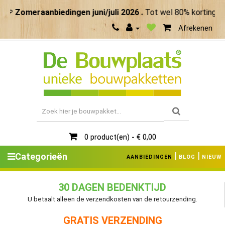
Zomeraanbiedingen juni/juli 2026 .
Tot wel 80% korting. Ma
Afrekenen
0 product(en) - € 0,00
|
|
Categorieën
AANBIEDINGEN
BLOG
NIEUW
30 DAGEN BEDENKTIJD
U betaalt alleen de verzendkosten van de retourzending.
GRATIS VERZENDING