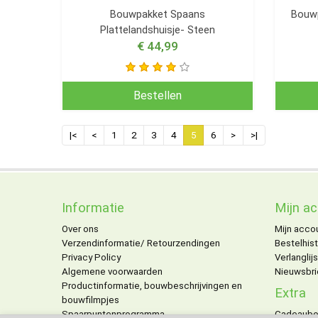
Bouwpakket Spaans
Bouwp
Plattelandshuisje- Steen
€ 44,99
Bestellen
|<
<
1
2
3
4
5
6
>
>|
Informatie
Mijn a
Over ons
Mijn acco
Verzendinformatie/ Retourzendingen
Bestelhist
Privacy Policy
Verlanglijs
Algemene voorwaarden
Nieuwsbri
Productinformatie, bouwbeschrijvingen en
Extra
bouwfilmpjes
Spaarpuntenprogramma
Cadeaub