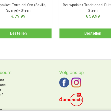
akket Torre del Oro (Sevilla,
Bouwpakket Traditioneel Duit
Spanje)- Steen
Steen
€ 79,99
€ 59,99
Bestellen
Bestellen
ccount
Volg ons op
unt
orie
t
ef
on
DOMENECH
agent voor de Benelu