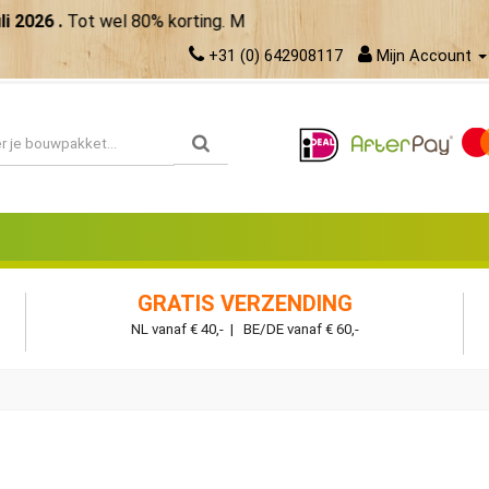
.
Tot wel 80% korting. Maak meer van je zomer!
Bekijk de aanb
+31 (0) 642908117
Mijn Account
GRATIS VERZENDING
NL vanaf € 40,- | BE/DE vanaf € 60,-