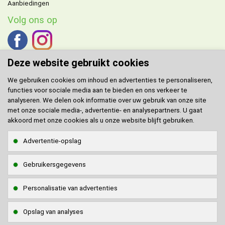
Aanbiedingen
Volg ons op
Deze website gebruikt cookies
We gebruiken cookies om inhoud en advertenties te personaliseren,
functies voor sociale media aan te bieden en ons verkeer te
DOMENECH
agent voor de Benelux.
analyseren. We delen ook informatie over uw gebruik van onze site
met onze sociale media-, advertentie- en analysepartners. U gaat
Klantenservice
akkoord met onze cookies als u onze website blijft gebruiken.
Contact
Advertentie-opslag
Sitemap
Gebruikersgegevens
Klantenservice via
WhatsApp
WhatsApp naar
0642908117
Personalisatie van advertenties
Veilig online betalen
Opslag van analyses