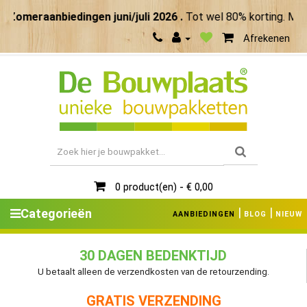
omeraanbiedingen juni/juli 2026 .
Tot wel 80% korting. Maak 
Afrekenen
0 product(en) - € 0,00
|
|
Categorieën
AANBIEDINGEN
BLOG
NIEUW
30 DAGEN BEDENKTIJD
U betaalt alleen de verzendkosten van de retourzending.
GRATIS VERZENDING