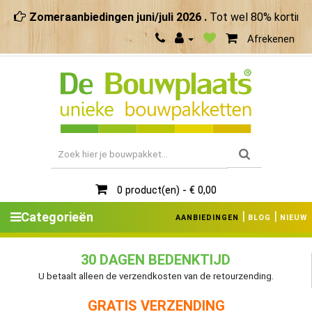
Zomeraanbiedingen juni/juli 2026 .
Tot wel 80% korting. 
Afrekenen
0 product(en) - € 0,00
|
|
Categorieën
AANBIEDINGEN
BLOG
NIEUW
30 DAGEN BEDENKTIJD
U betaalt alleen de verzendkosten van de retourzending.
GRATIS VERZENDING