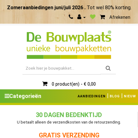
Zomeraanbiedingen juni/juli 2026 .
Tot wel 80% korting. Maa
Afrekenen
0 product(en) - € 0,00
|
|
Categorieën
AANBIEDINGEN
BLOG
NIEUW
30 DAGEN BEDENKTIJD
U betaalt alleen de verzendkosten van de retourzending.
GRATIS VERZENDING