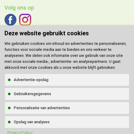
Volg ons op
Deze website gebruikt cookies
We gebruiken cookies om inhoud en advertenties te personaliseren,
functies voor sociale media aan te bieden en ons verkeer te
DOMENECH
agent voor de Benelux.
analyseren. We delen ook informatie over uw gebruik van onze site
met onze sociale media-, advertentie- en analysepartners. U gaat
Klantenservice
akkoord met onze cookies als u onze website blijft gebruiken.
Contact
Advertentie-opslag
Sitemap
Gebruikersgegevens
Klantenservice via
WhatsApp
WhatsApp naar
0642908117
Personalisatie van advertenties
Veilig online betalen
Opslag van analyses
Privacy Policy