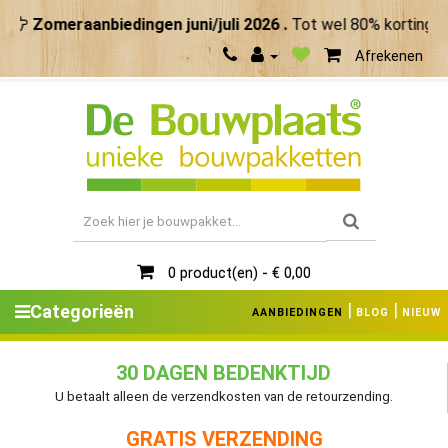
Zomeraanbiedingen juni/juli 2026 .
Tot wel 80% korting. M
Afrekenen
0 product(en) - € 0,00
|
|
Categorieën
AANBIEDINGEN
BLOG
NIEUW
30 DAGEN BEDENKTIJD
U betaalt alleen de verzendkosten van de retourzending.
GRATIS VERZENDING