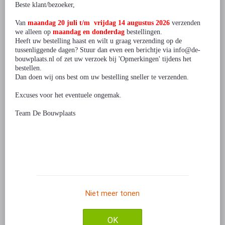
€ 7,99
Beste klant/bezoeker,
€ 2,99
Van
maandag 20 juli t/m vrijdag 14 augustus 2026
verzenden
we alleen op
maandag en donderdag
bestellingen.
Heeft uw bestelling haast en wilt u graag verzending op de
tussenliggende dagen? Stuur dan even een berichtje via info@de-
bouwplaats.nl of zet uw verzoek bij 'Opmerkingen' tijdens het
bestellen.
Dan doen wij ons best om uw bestelling sneller te verzenden.
Excuses voor het eventuele ongemak.
Team De Bouwplaats
Bouwpakket Karper
Bouwpakket Vlinder
€ 7,99
€ 7,99
Niet meer tonen
OK